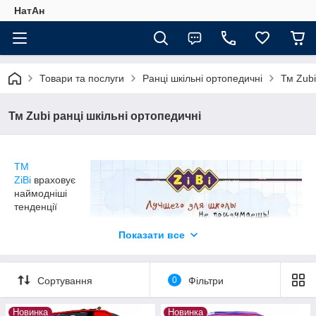
НатАн
Товари та послуги
Ранці шкільні ортопедичні
Тм Zubi
Тм Zubi ранці шкільні ортопедичні
ТМ
ZiBi
враховує
наймодніші
тенденції
канцелярського
ринку та новітні
Показати все
технології у
виробництві. В
сучасних
Сортування
0
Фільтри
дизайнах
текстильних
Новинка
Новинка
колекцій
ZiBi