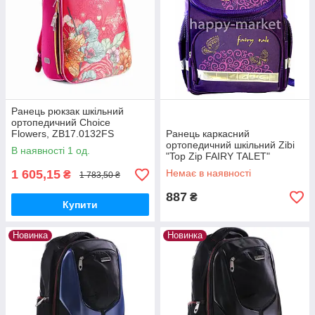
Ранець рюкзак шкільний
ортопедичний Choice
Flowers, ZB17.0132FS
Ранець каркасний
ортопедичний шкільний Zibi
В наявності 1 од.
"Top Zip FAIRY TALET"
ZB16.0103FT ж
1 605,15
Немає в наявності
₴
1 783,50 ₴
887
₴
Купити
Новинка
Новинка