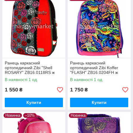
використовують
ся яскраві
кольори, оригінальні елементи декору і цікаві форми, в основі
яких лежать найбільш популярні моделі на ринку подібної
продукції.
Всі ранці та рюкзаки
ТМ ZiBi
зшиті з міцної, міцної тканини з
якісними швами, при пошитті використовується надійна
фурнітура. Завдяки цьому при використанні ранець або
рюкзак не деформується, а тканина не розтягується.
Каркасний шкільний ранець з ортопедичною спинкою для
Ранець каркасний
Ранець каркасний
хлопчиків середнього шкільного віку.
ортопедичний Zibi "Shell
ортопедичний Zibi Koffer
ROSARY" ZB16.0118RS ж
"FLASH" ZB16.0204FH ж
В наявності 1 од.
В наявності 1 од.
1 550
1 750
₴
₴
Купити
Купити
Новинка
–10%
Новинка