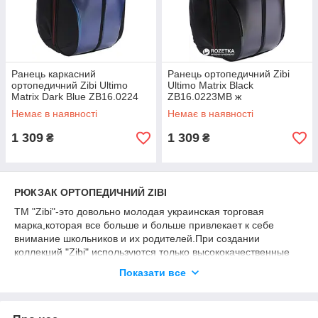
Ранець каркасний
Ранець ортопедичний Zibi
ортопедичний Zibi Ultimo
Ultimo Matrix Black
Matrix Dark Blue ZB16.0224
ZB16.0223MB ж
MD ж
Немає в наявності
Немає в наявності
1 309
1 309
₴
₴
РЮКЗАК ОРТОПЕДИЧНИЙ ZIBI
ТМ "Zibi"-это довольно молодая украинская торговая
марка,которая все больше и больше привлекает к себе
внимание школьников и их родителей.При создании
коллекций "Zibi" используются только высококачественные
материалы,учитываются все современные технологии и
Показати все
требования к ортопедическим школьным рюкзакам.Особого
внимания заслуживают яркие и красочные расцветки
рюкзаков,которые всегда одобрены маленькими модниками.