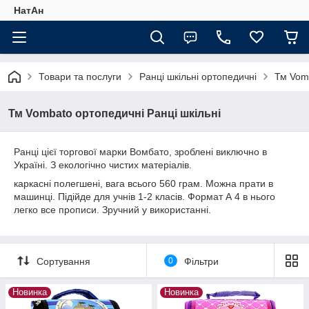
НатАн
Товари та послуги
Ранці шкільні ортопедичні
Тм Vomb
Тм Vombato ортопедичні Ранці шкільні
Ранці цієї торгової марки Вомбато, зроблені виключно в
Україні. З екологічно чистих матеріалів.
каркасні полегшені, вага всього 560 грам. Можна прати в
машинці. Підійде для учнів 1-2 класів. Формат А 4 в нього
легко все прописи. Зручний у використанні.
Сортування
0
Фільтри
Новинка
Новинка