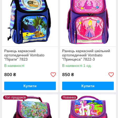
Ранець каркасний
Ранець каркасний шкільний
ортопедичний Vombato
ортопедичний Vombato
"Пірати" 7823
"Принцеса" 7822-3
В наявності
В наявності 1 од.
800
850
₴
₴
Купити
Купити
Топ продажів
Новинка