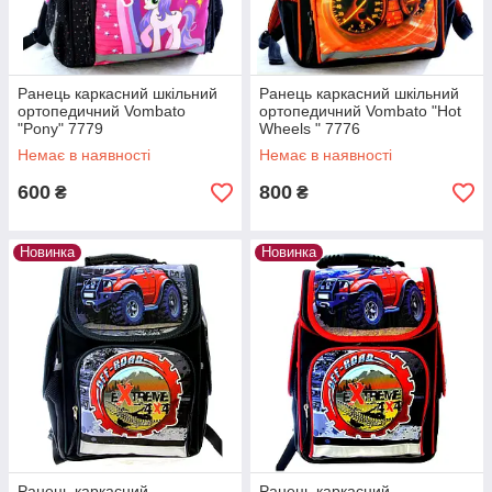
Ранець каркасний шкільний
Ранець каркасний шкільний
ортопедичний Vombato
ортопедичний Vombato "Hot
"Pony" 7779
Wheels " 7776
Немає в наявності
Немає в наявності
600
800
₴
₴
Новинка
Новинка
Ранець каркасний
Ранець каркасний