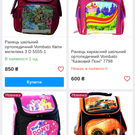
Ранець шкільний
ортопедичний Vombato Квіти
метелика 3 D 5555-1
Ранець каркасний шкільний
ортопедичний Vombato
В наявності 1 од.
"Казковий Поні" 7798
850
Немає в наявності
₴
600
₴
Купити
Новинка
Новинка