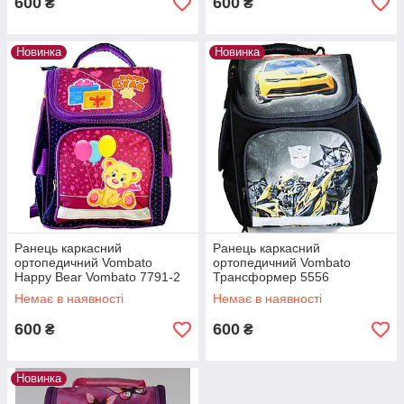
600
600
₴
₴
Новинка
Новинка
Ранець каркасний
Ранець каркасний
ортопедичний Vombato
ортопедичний Vombato
Happy Bear Vombato 7791-2
Трансформер 5556
Немає в наявності
Немає в наявності
600
600
₴
₴
Новинка